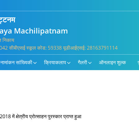
पट्टनम
laya Machilipatnam
्त निकाय
 100042 सीबीएसई स्कूल कोड: 59338 यूडीआईएसई: 28163791114
नामांकन सांख्यिकी
क्रियाकलाप
गैलरी
ऑनलाइन शुल्क
प
2018 में क्षेत्रीय प्रोत्साहन पुरस्कार प्राप्त हुआ