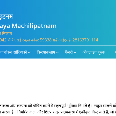
पट्टनम
laya Machilipatnam
्त निकाय
 100042 सीबीएसई स्कूल कोड: 59338 यूडीआईएसई: 28163791114
नामांकन सांख्यिकी
क्रियाकलाप
गैलरी
ऑनलाइन शुल्क
प
्मकता और कल्पना को पोषित करने में महत्वपूर्ण भूमिका निभाते हैं। स्कूल छात्रो
ान करता है। नियमित कला और शिल्प सत्र पाठ्यक्रम में एकीकृत किए जाते हैं, जो 