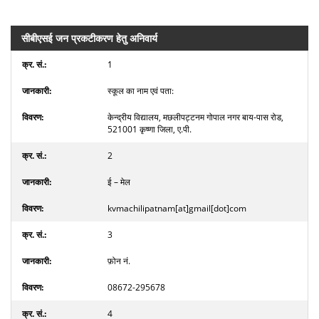
सीबीएसई जन प्रकटीकरण हेतु अनिवार्य
1
स्कूल का नाम एवं पता:
केन्द्रीय विद्यालय, मछलीपट्टनम गोपाल नगर बाय-पास रोड,
521001 कृष्णा जिला, ए.पी.
2
ई – मेल
kvmachilipatnam[at]gmail[dot]com
3
फ़ोन नं.
08672-295678
4