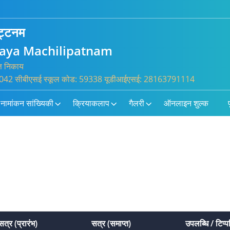
पट्टनम
laya Machilipatnam
्त निकाय
 100042 सीबीएसई स्कूल कोड: 59338 यूडीआईएसई: 28163791114
नामांकन सांख्यिकी
क्रियाकलाप
गैलरी
ऑनलाइन शुल्क
प
सत्र (प्रारंभ)
सत्र (समाप्त)
उपलब्धि / टिप्प